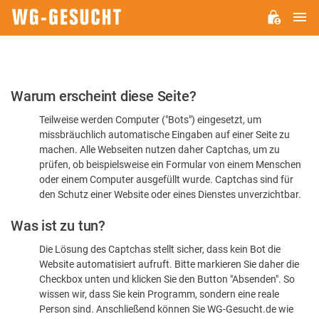
H
WG-
GESUCHT.DE
Bitte
Warum erscheint diese Seite?
bestätigen
Teilweise werden Computer ("Bots") eingesetzt, um
Sie,
missbräuchlich automatische Eingaben auf einer Seite zu
dass
machen. Alle Webseiten nutzen daher Captchas, um zu
Sie
prüfen, ob beispielsweise ein Formular von einem Menschen
oder einem Computer ausgefüllt wurde. Captchas sind für
ein
den Schutz einer Website oder eines Dienstes unverzichtbar.
Mensch
Was ist zu tun?
sind
Die Lösung des Captchas stellt sicher, dass kein Bot die
Website automatisiert aufruft. Bitte markieren Sie daher die
Checkbox unten und klicken Sie den Button "Absenden". So
wissen wir, dass Sie kein Programm, sondern eine reale
Person sind. Anschließend können Sie WG-Gesucht.de wie