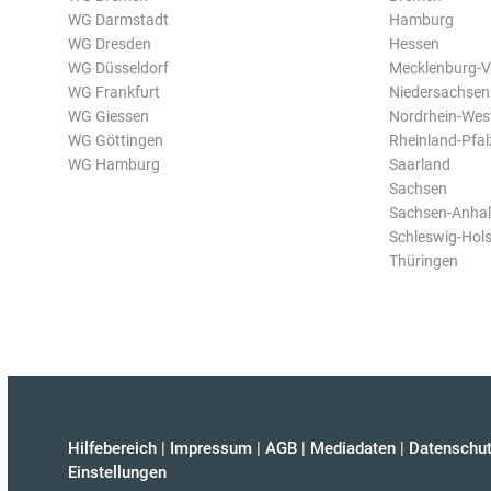
WG Darmstadt
Hamburg
WG Dresden
Hessen
WG Düsseldorf
Mecklenburg-
WG Frankfurt
Niedersachsen
WG Giessen
Nordrhein-Wes
WG Göttingen
Rheinland-Pfal
WG Hamburg
Saarland
Sachsen
Sachsen-Anhal
Schleswig-Hols
Thüringen
Hilfebereich
|
Impressum
|
AGB
|
Mediadaten
|
Datenschut
Einstellungen