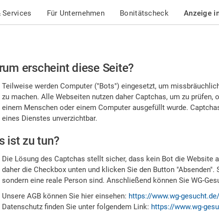
 Services
Für Unternehmen
Bonitätscheck
Anzeige i
te
um erscheint diese Seite?
stätigen
Teilweise werden Computer ("Bots") eingesetzt, um missbräuchlic
,
zu machen. Alle Webseiten nutzen daher Captchas, um zu prüfen, o
einem Menschen oder einem Computer ausgefüllt wurde. Captchas 
ss
eines Dienstes unverzichtbar.
e
 ist zu tun?
n
Die Lösung des Captchas stellt sicher, dass kein Bot die Website au
nsch
daher die Checkbox unten und klicken Sie den Button "Absenden". 
sondern eine reale Person sind. Anschließend können Sie WG-Gesuc
nd
Unsere AGB können Sie hier einsehen:
https://www.wg-gesucht.de
Datenschutz finden Sie unter folgendem Link:
https://www.wg-gesu