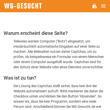
H
WG-
GESUCHT.DE
Bitte
Warum erscheint diese Seite?
bestätigen
Teilweise werden Computer ("Bots") eingesetzt, um
Sie,
missbräuchlich automatische Eingaben auf einer Seite zu
dass
machen. Alle Webseiten nutzen daher Captchas, um zu
Sie
prüfen, ob beispielsweise ein Formular von einem Menschen
oder einem Computer ausgefüllt wurde. Captchas sind für
ein
den Schutz einer Website oder eines Dienstes unverzichtbar.
Mensch
Was ist zu tun?
sind
Die Lösung des Captchas stellt sicher, dass kein Bot die
Website automatisiert aufruft. Bitte markieren Sie daher die
Checkbox unten und klicken Sie den Button "Absenden". So
wissen wir, dass Sie kein Programm, sondern eine reale
Person sind. Anschließend können Sie WG-Gesucht.de wie