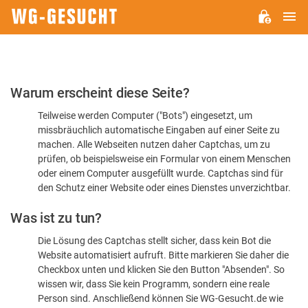
H
WG-
GESUCHT.DE
Bitte
Warum erscheint diese Seite?
bestätigen
Teilweise werden Computer ("Bots") eingesetzt, um
Sie,
missbräuchlich automatische Eingaben auf einer Seite zu
dass
machen. Alle Webseiten nutzen daher Captchas, um zu
Sie
prüfen, ob beispielsweise ein Formular von einem Menschen
oder einem Computer ausgefüllt wurde. Captchas sind für
ein
den Schutz einer Website oder eines Dienstes unverzichtbar.
Mensch
Was ist zu tun?
sind
Die Lösung des Captchas stellt sicher, dass kein Bot die
Website automatisiert aufruft. Bitte markieren Sie daher die
Checkbox unten und klicken Sie den Button "Absenden". So
wissen wir, dass Sie kein Programm, sondern eine reale
Person sind. Anschließend können Sie WG-Gesucht.de wie