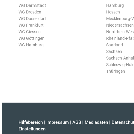
WG Darmstadt
Hamburg
WG Dresden
Hessen
WG Düsseldorf
Mecklenburg-
WG Frankfurt
Niedersachsen
WG Giessen
Nordrhein-Wes
WG Göttingen
Rheinland-Pfal
WG Hamburg
Saarland
Sachsen
Sachsen-Anhal
Schleswig-Hols
Thüringen
Hilfebereich
|
Impressum
|
AGB
|
Mediadaten
|
Datenschut
Einstellungen