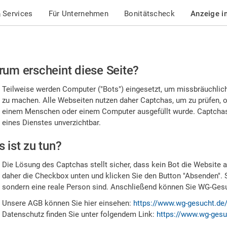
 Services
Für Unternehmen
Bonitätscheck
Anzeige i
te
um erscheint diese Seite?
stätigen
Teilweise werden Computer ("Bots") eingesetzt, um missbräuchlic
,
zu machen. Alle Webseiten nutzen daher Captchas, um zu prüfen, o
einem Menschen oder einem Computer ausgefüllt wurde. Captchas 
ss
eines Dienstes unverzichtbar.
e
 ist zu tun?
n
Die Lösung des Captchas stellt sicher, dass kein Bot die Website au
nsch
daher die Checkbox unten und klicken Sie den Button "Absenden". 
sondern eine reale Person sind. Anschließend können Sie WG-Gesuc
nd
Unsere AGB können Sie hier einsehen:
https://www.wg-gesucht.de
Datenschutz finden Sie unter folgendem Link:
https://www.wg-gesu