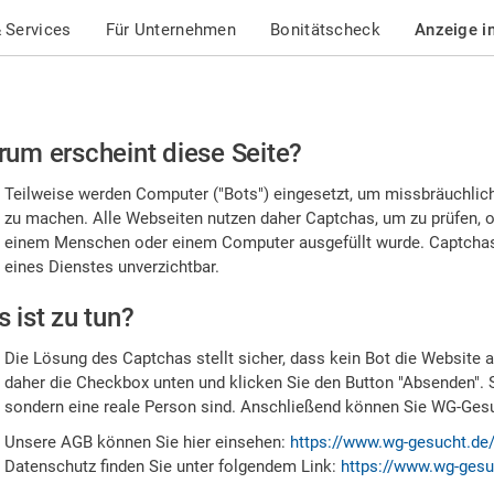
 Services
Für Unternehmen
Bonitätscheck
Anzeige i
te
um erscheint diese Seite?
stätigen
Teilweise werden Computer ("Bots") eingesetzt, um missbräuchlic
,
zu machen. Alle Webseiten nutzen daher Captchas, um zu prüfen, o
einem Menschen oder einem Computer ausgefüllt wurde. Captchas 
ss
eines Dienstes unverzichtbar.
e
 ist zu tun?
n
Die Lösung des Captchas stellt sicher, dass kein Bot die Website au
nsch
daher die Checkbox unten und klicken Sie den Button "Absenden". 
sondern eine reale Person sind. Anschließend können Sie WG-Gesuc
nd
Unsere AGB können Sie hier einsehen:
https://www.wg-gesucht.de
Datenschutz finden Sie unter folgendem Link:
https://www.wg-gesu