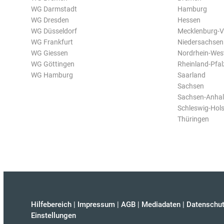
WG Darmstadt
Hamburg
WG Dresden
Hessen
WG Düsseldorf
Mecklenburg-
WG Frankfurt
Niedersachsen
WG Giessen
Nordrhein-Wes
WG Göttingen
Rheinland-Pfal
WG Hamburg
Saarland
Sachsen
Sachsen-Anhal
Schleswig-Hols
Thüringen
Hilfebereich
|
Impressum
|
AGB
|
Mediadaten
|
Datenschut
Einstellungen