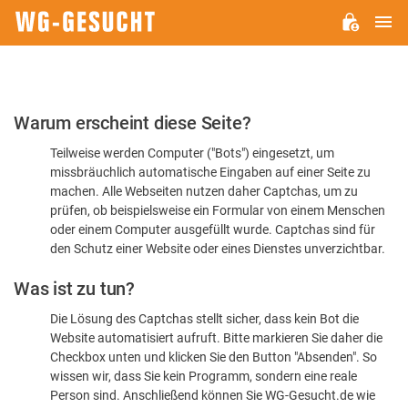
H
WG-
GESUCHT.DE
Bitte
Warum erscheint diese Seite?
bestätigen
Teilweise werden Computer ("Bots") eingesetzt, um
Sie,
missbräuchlich automatische Eingaben auf einer Seite zu
dass
machen. Alle Webseiten nutzen daher Captchas, um zu
Sie
prüfen, ob beispielsweise ein Formular von einem Menschen
oder einem Computer ausgefüllt wurde. Captchas sind für
ein
den Schutz einer Website oder eines Dienstes unverzichtbar.
Mensch
Was ist zu tun?
sind
Die Lösung des Captchas stellt sicher, dass kein Bot die
Website automatisiert aufruft. Bitte markieren Sie daher die
Checkbox unten und klicken Sie den Button "Absenden". So
wissen wir, dass Sie kein Programm, sondern eine reale
Person sind. Anschließend können Sie WG-Gesucht.de wie