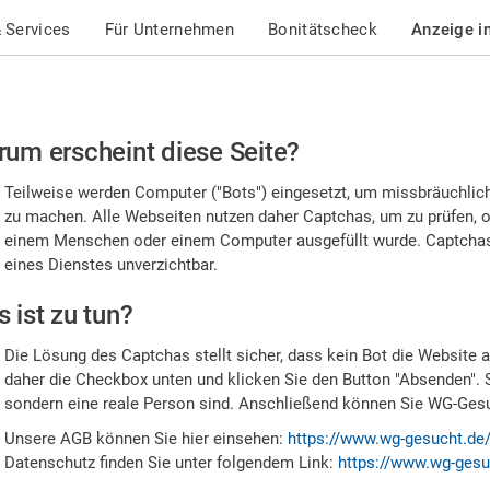
 Services
Für Unternehmen
Bonitätscheck
Anzeige i
te
um erscheint diese Seite?
stätigen
Teilweise werden Computer ("Bots") eingesetzt, um missbräuchlic
,
zu machen. Alle Webseiten nutzen daher Captchas, um zu prüfen, o
einem Menschen oder einem Computer ausgefüllt wurde. Captchas 
ss
eines Dienstes unverzichtbar.
e
 ist zu tun?
n
Die Lösung des Captchas stellt sicher, dass kein Bot die Website au
nsch
daher die Checkbox unten und klicken Sie den Button "Absenden". 
sondern eine reale Person sind. Anschließend können Sie WG-Gesuc
nd
Unsere AGB können Sie hier einsehen:
https://www.wg-gesucht.de
Datenschutz finden Sie unter folgendem Link:
https://www.wg-gesu