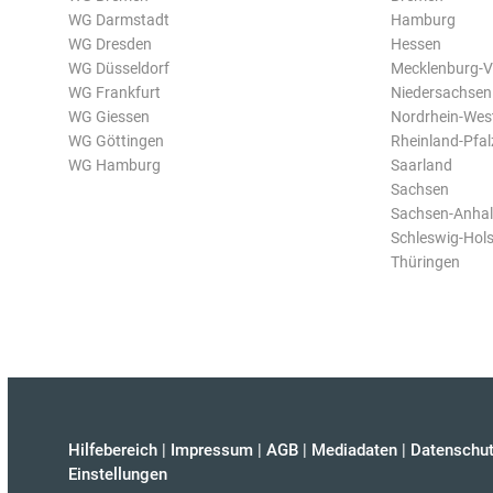
WG Darmstadt
Hamburg
WG Dresden
Hessen
WG Düsseldorf
Mecklenburg-
WG Frankfurt
Niedersachsen
WG Giessen
Nordrhein-Wes
WG Göttingen
Rheinland-Pfal
WG Hamburg
Saarland
Sachsen
Sachsen-Anhal
Schleswig-Hols
Thüringen
Hilfebereich
|
Impressum
|
AGB
|
Mediadaten
|
Datenschut
Einstellungen