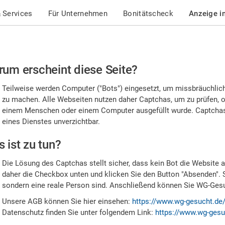
 Services
Für Unternehmen
Bonitätscheck
Anzeige i
te
um erscheint diese Seite?
stätigen
Teilweise werden Computer ("Bots") eingesetzt, um missbräuchlic
,
zu machen. Alle Webseiten nutzen daher Captchas, um zu prüfen, o
einem Menschen oder einem Computer ausgefüllt wurde. Captchas 
ss
eines Dienstes unverzichtbar.
e
 ist zu tun?
n
Die Lösung des Captchas stellt sicher, dass kein Bot die Website au
nsch
daher die Checkbox unten und klicken Sie den Button "Absenden". 
sondern eine reale Person sind. Anschließend können Sie WG-Gesuc
nd
Unsere AGB können Sie hier einsehen:
https://www.wg-gesucht.de
Datenschutz finden Sie unter folgendem Link:
https://www.wg-gesu