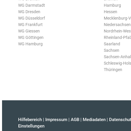
WG Darmstadt
Hamburg
WG Dresden
Hessen
WG Düsseldorf
Mecklenburg-
WG Frankfurt
Niedersachsen
WG Giessen
Nordrhein-Wes
WG Göttingen
Rheinland-Pfal
WG Hamburg
Saarland
Sachsen
Sachsen-Anhal
Schleswig-Hols
Thüringen
Hilfebereich
|
Impressum
|
AGB
|
Mediadaten
|
Datenschut
Einstellungen