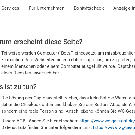
 Services
Für Unternehmen
Bonitätscheck
Anzeige i
te
um erscheint diese Seite?
stätigen
Teilweise werden Computer ("Bots") eingesetzt, um missbräuchlic
,
zu machen. Alle Webseiten nutzen daher Captchas, um zu prüfen, o
einem Menschen oder einem Computer ausgefüllt wurde. Captchas 
ss
eines Dienstes unverzichtbar.
e
 ist zu tun?
n
Die Lösung des Captchas stellt sicher, dass kein Bot die Website au
nsch
daher die Checkbox unten und klicken Sie den Button "Absenden". 
sondern eine reale Person sind. Anschließend können Sie WG-Gesuc
nd
Unsere AGB können Sie hier einsehen:
https://www.wg-gesucht.de
Datenschutz finden Sie unter folgendem Link:
https://www.wg-gesu