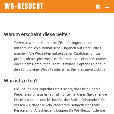
H
WG-
GESUCHT.DE
Bitte
Warum erscheint diese Seite?
bestätigen
Teilweise werden Computer ("Bots") eingesetzt, um
Sie,
missbräuchlich automatische Eingaben auf einer Seite zu
dass
machen. Alle Webseiten nutzen daher Captchas, um zu
Sie
prüfen, ob beispielsweise ein Formular von einem Menschen
oder einem Computer ausgefüllt wurde. Captchas sind für
ein
den Schutz einer Website oder eines Dienstes unverzichtbar.
Mensch
Was ist zu tun?
sind
Die Lösung des Captchas stellt sicher, dass kein Bot die
Website automatisiert aufruft. Bitte markieren Sie daher die
Checkbox unten und klicken Sie den Button "Absenden". So
wissen wir, dass Sie kein Programm, sondern eine reale
Person sind. Anschließend können Sie WG-Gesucht.de wie