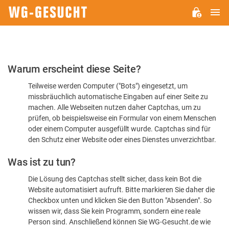
H
WG-
GESUCHT.DE
Bitte
Warum erscheint diese Seite?
bestätigen
Teilweise werden Computer ("Bots") eingesetzt, um
Sie,
missbräuchlich automatische Eingaben auf einer Seite zu
dass
machen. Alle Webseiten nutzen daher Captchas, um zu
Sie
prüfen, ob beispielsweise ein Formular von einem Menschen
oder einem Computer ausgefüllt wurde. Captchas sind für
ein
den Schutz einer Website oder eines Dienstes unverzichtbar.
Mensch
Was ist zu tun?
sind
Die Lösung des Captchas stellt sicher, dass kein Bot die
Website automatisiert aufruft. Bitte markieren Sie daher die
Checkbox unten und klicken Sie den Button "Absenden". So
wissen wir, dass Sie kein Programm, sondern eine reale
Person sind. Anschließend können Sie WG-Gesucht.de wie