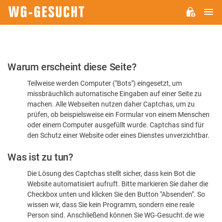
H
WG-
GESUCHT.DE
Bitte
Warum erscheint diese Seite?
bestätigen
Teilweise werden Computer ("Bots") eingesetzt, um
Sie,
missbräuchlich automatische Eingaben auf einer Seite zu
dass
machen. Alle Webseiten nutzen daher Captchas, um zu
Sie
prüfen, ob beispielsweise ein Formular von einem Menschen
oder einem Computer ausgefüllt wurde. Captchas sind für
ein
den Schutz einer Website oder eines Dienstes unverzichtbar.
Mensch
Was ist zu tun?
sind
Die Lösung des Captchas stellt sicher, dass kein Bot die
Website automatisiert aufruft. Bitte markieren Sie daher die
Checkbox unten und klicken Sie den Button "Absenden". So
wissen wir, dass Sie kein Programm, sondern eine reale
Person sind. Anschließend können Sie WG-Gesucht.de wie