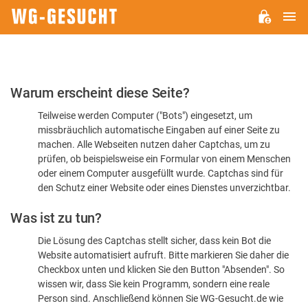
H
WG-
GESUCHT.DE
Bitte
Warum erscheint diese Seite?
bestätigen
Teilweise werden Computer ("Bots") eingesetzt, um
Sie,
missbräuchlich automatische Eingaben auf einer Seite zu
dass
machen. Alle Webseiten nutzen daher Captchas, um zu
Sie
prüfen, ob beispielsweise ein Formular von einem Menschen
oder einem Computer ausgefüllt wurde. Captchas sind für
ein
den Schutz einer Website oder eines Dienstes unverzichtbar.
Mensch
Was ist zu tun?
sind
Die Lösung des Captchas stellt sicher, dass kein Bot die
Website automatisiert aufruft. Bitte markieren Sie daher die
Checkbox unten und klicken Sie den Button "Absenden". So
wissen wir, dass Sie kein Programm, sondern eine reale
Person sind. Anschließend können Sie WG-Gesucht.de wie