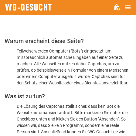
H
WG-
GESUCHT.DE
Bitte
Warum erscheint diese Seite?
bestätigen
Teilweise werden Computer ("Bots") eingesetzt, um
Sie,
missbräuchlich automatische Eingaben auf einer Seite zu
dass
machen. Alle Webseiten nutzen daher Captchas, um zu
Sie
prüfen, ob beispielsweise ein Formular von einem Menschen
oder einem Computer ausgefüllt wurde. Captchas sind für
ein
den Schutz einer Website oder eines Dienstes unverzichtbar.
Mensch
Was ist zu tun?
sind
Die Lösung des Captchas stellt sicher, dass kein Bot die
Website automatisiert aufruft. Bitte markieren Sie daher die
Checkbox unten und klicken Sie den Button "Absenden". So
wissen wir, dass Sie kein Programm, sondern eine reale
Person sind. Anschließend können Sie WG-Gesucht.de wie