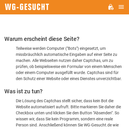
H
WG-
GESUCHT.DE
Bitte
Warum erscheint diese Seite?
bestätigen
Teilweise werden Computer ("Bots") eingesetzt, um
Sie,
missbräuchlich automatische Eingaben auf einer Seite zu
dass
machen. Alle Webseiten nutzen daher Captchas, um zu
Sie
prüfen, ob beispielsweise ein Formular von einem Menschen
oder einem Computer ausgefüllt wurde. Captchas sind für
ein
den Schutz einer Website oder eines Dienstes unverzichtbar.
Mensch
Was ist zu tun?
sind
Die Lösung des Captchas stellt sicher, dass kein Bot die
Website automatisiert aufruft. Bitte markieren Sie daher die
Checkbox unten und klicken Sie den Button "Absenden". So
wissen wir, dass Sie kein Programm, sondern eine reale
Person sind. Anschließend können Sie WG-Gesucht.de wie