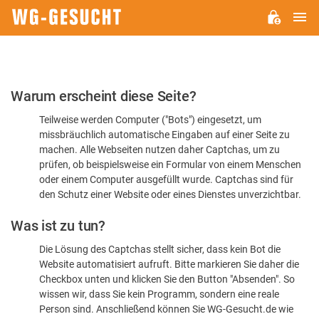
H
WG-
GESUCHT.DE
Bitte
Warum erscheint diese Seite?
bestätigen
Teilweise werden Computer ("Bots") eingesetzt, um
Sie,
missbräuchlich automatische Eingaben auf einer Seite zu
dass
machen. Alle Webseiten nutzen daher Captchas, um zu
Sie
prüfen, ob beispielsweise ein Formular von einem Menschen
oder einem Computer ausgefüllt wurde. Captchas sind für
ein
den Schutz einer Website oder eines Dienstes unverzichtbar.
Mensch
Was ist zu tun?
sind
Die Lösung des Captchas stellt sicher, dass kein Bot die
Website automatisiert aufruft. Bitte markieren Sie daher die
Checkbox unten und klicken Sie den Button "Absenden". So
wissen wir, dass Sie kein Programm, sondern eine reale
Person sind. Anschließend können Sie WG-Gesucht.de wie