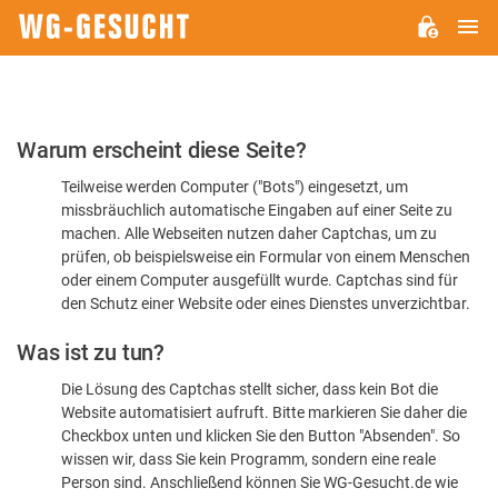
H
WG-
GESUCHT.DE
Bitte
Warum erscheint diese Seite?
bestätigen
Teilweise werden Computer ("Bots") eingesetzt, um
Sie,
missbräuchlich automatische Eingaben auf einer Seite zu
dass
machen. Alle Webseiten nutzen daher Captchas, um zu
Sie
prüfen, ob beispielsweise ein Formular von einem Menschen
oder einem Computer ausgefüllt wurde. Captchas sind für
ein
den Schutz einer Website oder eines Dienstes unverzichtbar.
Mensch
Was ist zu tun?
sind
Die Lösung des Captchas stellt sicher, dass kein Bot die
Website automatisiert aufruft. Bitte markieren Sie daher die
Checkbox unten und klicken Sie den Button "Absenden". So
wissen wir, dass Sie kein Programm, sondern eine reale
Person sind. Anschließend können Sie WG-Gesucht.de wie