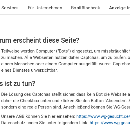
 Services
Für Unternehmen
Bonitätscheck
Anzeige i
te
um erscheint diese Seite?
stätigen
Teilweise werden Computer ("Bots") eingesetzt, um missbräuchlic
,
zu machen. Alle Webseiten nutzen daher Captchas, um zu prüfen, o
einem Menschen oder einem Computer ausgefüllt wurde. Captchas 
ss
eines Dienstes unverzichtbar.
e
 ist zu tun?
n
Die Lösung des Captchas stellt sicher, dass kein Bot die Website au
nsch
daher die Checkbox unten und klicken Sie den Button "Absenden". 
sondern eine reale Person sind. Anschließend können Sie WG-Gesuc
nd
Unsere AGB können Sie hier einsehen:
https://www.wg-gesucht.de
Datenschutz finden Sie unter folgendem Link:
https://www.wg-gesu