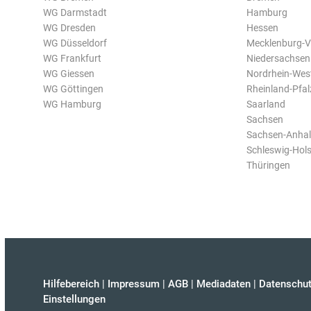
WG Darmstadt
Hamburg
WG Dresden
Hessen
WG Düsseldorf
Mecklenburg-
WG Frankfurt
Niedersachsen
WG Giessen
Nordrhein-Wes
WG Göttingen
Rheinland-Pfal
WG Hamburg
Saarland
Sachsen
Sachsen-Anhal
Schleswig-Hols
Thüringen
Hilfebereich
|
Impressum
|
AGB
|
Mediadaten
|
Datenschut
Einstellungen