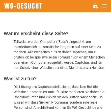
H
WG-
GESUCHT.DE
Bitte
Warum erscheint diese Seite?
bestätigen
Teilweise werden Computer ("Bots") eingesetzt, um
Sie,
missbräuchlich automatische Eingaben auf einer Seite zu
dass
machen. Alle Webseiten nutzen daher Captchas, um zu
Sie
prüfen, ob beispielsweise ein Formular von einem Menschen
oder einem Computer ausgefüllt wurde. Captchas sind für
ein
den Schutz einer Website oder eines Dienstes unverzichtbar.
Mensch
Was ist zu tun?
sind
Die Lösung des Captchas stellt sicher, dass kein Bot die
Website automatisiert aufruft. Bitte markieren Sie daher die
Checkbox unten und klicken Sie den Button "Absenden". So
wissen wir, dass Sie kein Programm, sondern eine reale
Person sind. Anschließend können Sie WG-Gesucht.de wie