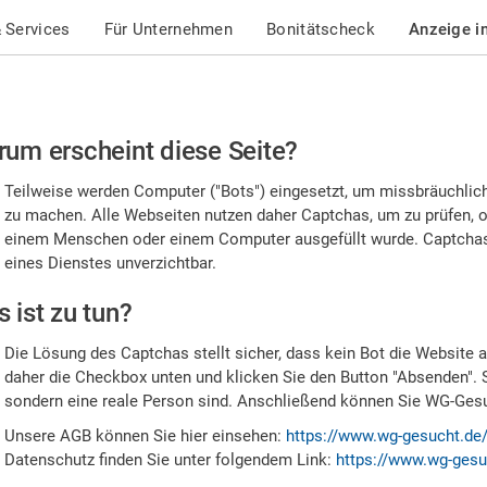
 Services
Für Unternehmen
Bonitätscheck
Anzeige i
te
um erscheint diese Seite?
stätigen
Teilweise werden Computer ("Bots") eingesetzt, um missbräuchlic
,
zu machen. Alle Webseiten nutzen daher Captchas, um zu prüfen, o
einem Menschen oder einem Computer ausgefüllt wurde. Captchas 
ss
eines Dienstes unverzichtbar.
e
 ist zu tun?
n
Die Lösung des Captchas stellt sicher, dass kein Bot die Website au
nsch
daher die Checkbox unten und klicken Sie den Button "Absenden". 
sondern eine reale Person sind. Anschließend können Sie WG-Gesuc
nd
Unsere AGB können Sie hier einsehen:
https://www.wg-gesucht.de
Datenschutz finden Sie unter folgendem Link:
https://www.wg-gesu