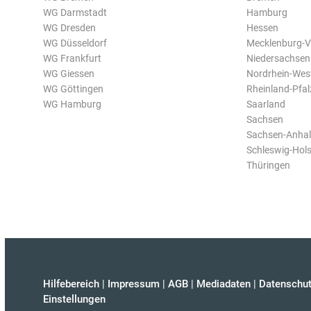
WG Darmstadt
Hamburg
WG Dresden
Hessen
WG Düsseldorf
Mecklenburg-
WG Frankfurt
Niedersachsen
WG Giessen
Nordrhein-Wes
WG Göttingen
Rheinland-Pfal
WG Hamburg
Saarland
Sachsen
Sachsen-Anhal
Schleswig-Hols
Thüringen
Hilfebereich
|
Impressum
|
AGB
|
Mediadaten
|
Datenschut
Einstellungen