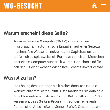
H
WG-
GESUCHT.DE
Bitte
Warum erscheint diese Seite?
bestätigen
Teilweise werden Computer ("Bots") eingesetzt, um
Sie,
missbräuchlich automatische Eingaben auf einer Seite zu
dass
machen. Alle Webseiten nutzen daher Captchas, um zu
Sie
prüfen, ob beispielsweise ein Formular von einem Menschen
oder einem Computer ausgefüllt wurde. Captchas sind für
ein
den Schutz einer Website oder eines Dienstes unverzichtbar.
Mensch
Was ist zu tun?
sind
Die Lösung des Captchas stellt sicher, dass kein Bot die
Website automatisiert aufruft. Bitte markieren Sie daher die
Checkbox unten und klicken Sie den Button "Absenden". So
wissen wir, dass Sie kein Programm, sondern eine reale
Person sind. Anschließend können Sie WG-Gesucht.de wie