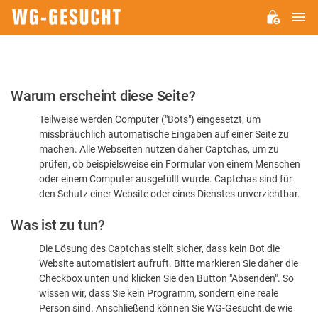
H
WG-
GESUCHT.DE
Bitte
Warum erscheint diese Seite?
bestätigen
Teilweise werden Computer ("Bots") eingesetzt, um
Sie,
missbräuchlich automatische Eingaben auf einer Seite zu
dass
machen. Alle Webseiten nutzen daher Captchas, um zu
Sie
prüfen, ob beispielsweise ein Formular von einem Menschen
oder einem Computer ausgefüllt wurde. Captchas sind für
ein
den Schutz einer Website oder eines Dienstes unverzichtbar.
Mensch
Was ist zu tun?
sind
Die Lösung des Captchas stellt sicher, dass kein Bot die
Website automatisiert aufruft. Bitte markieren Sie daher die
Checkbox unten und klicken Sie den Button "Absenden". So
wissen wir, dass Sie kein Programm, sondern eine reale
Person sind. Anschließend können Sie WG-Gesucht.de wie