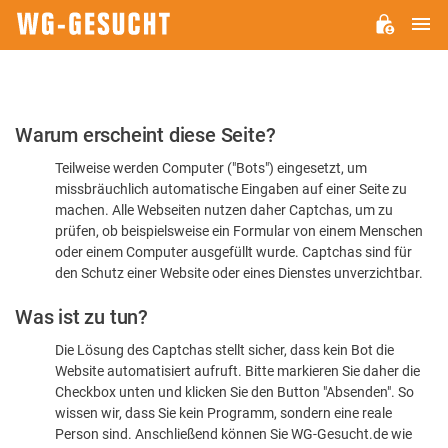
H
WG-
GESUCHT.DE
Bitte
Warum erscheint diese Seite?
bestätigen
Teilweise werden Computer ("Bots") eingesetzt, um
Sie,
missbräuchlich automatische Eingaben auf einer Seite zu
dass
machen. Alle Webseiten nutzen daher Captchas, um zu
Sie
prüfen, ob beispielsweise ein Formular von einem Menschen
oder einem Computer ausgefüllt wurde. Captchas sind für
ein
den Schutz einer Website oder eines Dienstes unverzichtbar.
Mensch
Was ist zu tun?
sind
Die Lösung des Captchas stellt sicher, dass kein Bot die
Website automatisiert aufruft. Bitte markieren Sie daher die
Checkbox unten und klicken Sie den Button "Absenden". So
wissen wir, dass Sie kein Programm, sondern eine reale
Person sind. Anschließend können Sie WG-Gesucht.de wie