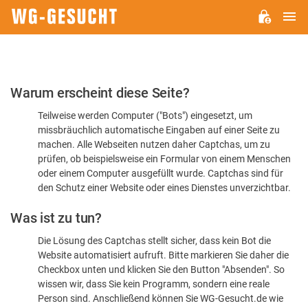
H
WG-
GESUCHT.DE
Bitte
Warum erscheint diese Seite?
bestätigen
Teilweise werden Computer ("Bots") eingesetzt, um
Sie,
missbräuchlich automatische Eingaben auf einer Seite zu
dass
machen. Alle Webseiten nutzen daher Captchas, um zu
Sie
prüfen, ob beispielsweise ein Formular von einem Menschen
oder einem Computer ausgefüllt wurde. Captchas sind für
ein
den Schutz einer Website oder eines Dienstes unverzichtbar.
Mensch
Was ist zu tun?
sind
Die Lösung des Captchas stellt sicher, dass kein Bot die
Website automatisiert aufruft. Bitte markieren Sie daher die
Checkbox unten und klicken Sie den Button "Absenden". So
wissen wir, dass Sie kein Programm, sondern eine reale
Person sind. Anschließend können Sie WG-Gesucht.de wie