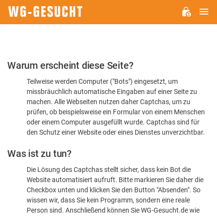
H
WG-
GESUCHT.DE
Bitte
Warum erscheint diese Seite?
bestätigen
Teilweise werden Computer ("Bots") eingesetzt, um
Sie,
missbräuchlich automatische Eingaben auf einer Seite zu
dass
machen. Alle Webseiten nutzen daher Captchas, um zu
Sie
prüfen, ob beispielsweise ein Formular von einem Menschen
oder einem Computer ausgefüllt wurde. Captchas sind für
ein
den Schutz einer Website oder eines Dienstes unverzichtbar.
Mensch
Was ist zu tun?
sind
Die Lösung des Captchas stellt sicher, dass kein Bot die
Website automatisiert aufruft. Bitte markieren Sie daher die
Checkbox unten und klicken Sie den Button "Absenden". So
wissen wir, dass Sie kein Programm, sondern eine reale
Person sind. Anschließend können Sie WG-Gesucht.de wie