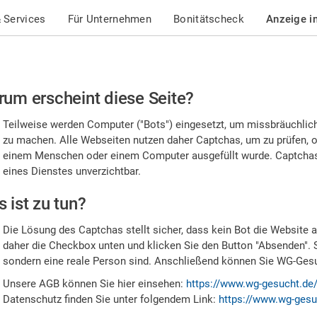
 Services
Für Unternehmen
Bonitätscheck
Anzeige i
te
um erscheint diese Seite?
stätigen
Teilweise werden Computer ("Bots") eingesetzt, um missbräuchlic
,
zu machen. Alle Webseiten nutzen daher Captchas, um zu prüfen, o
einem Menschen oder einem Computer ausgefüllt wurde. Captchas 
ss
eines Dienstes unverzichtbar.
e
 ist zu tun?
n
Die Lösung des Captchas stellt sicher, dass kein Bot die Website au
nsch
daher die Checkbox unten und klicken Sie den Button "Absenden". 
sondern eine reale Person sind. Anschließend können Sie WG-Gesuc
nd
Unsere AGB können Sie hier einsehen:
https://www.wg-gesucht.de
Datenschutz finden Sie unter folgendem Link:
https://www.wg-gesu