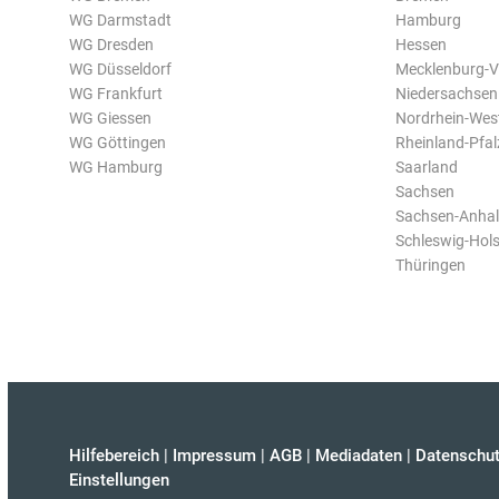
WG Darmstadt
Hamburg
WG Dresden
Hessen
WG Düsseldorf
Mecklenburg-
WG Frankfurt
Niedersachsen
WG Giessen
Nordrhein-Wes
WG Göttingen
Rheinland-Pfal
WG Hamburg
Saarland
Sachsen
Sachsen-Anhal
Schleswig-Hols
Thüringen
Hilfebereich
|
Impressum
|
AGB
|
Mediadaten
|
Datenschut
Einstellungen