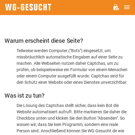
H
WG-
GESUCHT.DE
Bitte
Warum erscheint diese Seite?
bestätigen
Teilweise werden Computer ("Bots") eingesetzt, um
Sie,
missbräuchlich automatische Eingaben auf einer Seite zu
dass
machen. Alle Webseiten nutzen daher Captchas, um zu
Sie
prüfen, ob beispielsweise ein Formular von einem Menschen
oder einem Computer ausgefüllt wurde. Captchas sind für
ein
den Schutz einer Website oder eines Dienstes unverzichtbar.
Mensch
Was ist zu tun?
sind
Die Lösung des Captchas stellt sicher, dass kein Bot die
Website automatisiert aufruft. Bitte markieren Sie daher die
Checkbox unten und klicken Sie den Button "Absenden". So
wissen wir, dass Sie kein Programm, sondern eine reale
Person sind. Anschließend können Sie WG-Gesucht.de wie