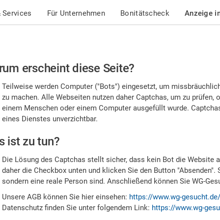
 Services
Für Unternehmen
Bonitätscheck
Anzeige i
te
um erscheint diese Seite?
stätigen
Teilweise werden Computer ("Bots") eingesetzt, um missbräuchlic
,
zu machen. Alle Webseiten nutzen daher Captchas, um zu prüfen, o
einem Menschen oder einem Computer ausgefüllt wurde. Captchas 
ss
eines Dienstes unverzichtbar.
e
 ist zu tun?
n
Die Lösung des Captchas stellt sicher, dass kein Bot die Website au
nsch
daher die Checkbox unten und klicken Sie den Button "Absenden". 
sondern eine reale Person sind. Anschließend können Sie WG-Gesuc
nd
Unsere AGB können Sie hier einsehen:
https://www.wg-gesucht.de
Datenschutz finden Sie unter folgendem Link:
https://www.wg-gesu