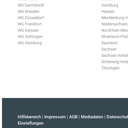
WG Darmstadt
Hamburg
WG Dresden
Hessen
WG Düsseldorf
Mecklenburg-
WG Frankfurt
Niedersachsen
WG Giessen
Nordrhein-Wes
WG Göttingen
Rheinland-Pfal
WG Hamburg
Saarland
Sachsen
Sachsen-Anhal
Schleswig-Hols
Thüringen
Hilfebereich
|
Impressum
|
AGB
|
Mediadaten
|
Datenschut
Einstellungen