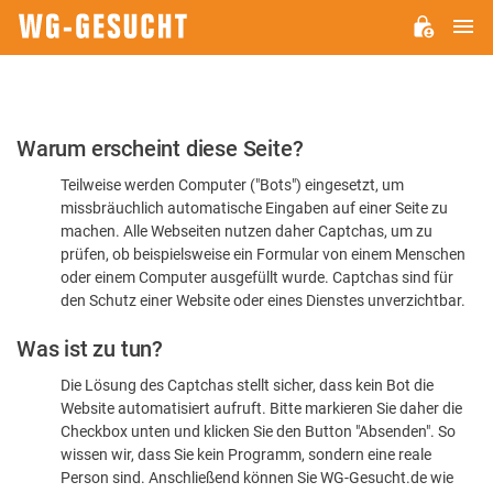
H
WG-
GESUCHT.DE
Bitte
Warum erscheint diese Seite?
bestätigen
Teilweise werden Computer ("Bots") eingesetzt, um
Sie,
missbräuchlich automatische Eingaben auf einer Seite zu
dass
machen. Alle Webseiten nutzen daher Captchas, um zu
Sie
prüfen, ob beispielsweise ein Formular von einem Menschen
oder einem Computer ausgefüllt wurde. Captchas sind für
ein
den Schutz einer Website oder eines Dienstes unverzichtbar.
Mensch
Was ist zu tun?
sind
Die Lösung des Captchas stellt sicher, dass kein Bot die
Website automatisiert aufruft. Bitte markieren Sie daher die
Checkbox unten und klicken Sie den Button "Absenden". So
wissen wir, dass Sie kein Programm, sondern eine reale
Person sind. Anschließend können Sie WG-Gesucht.de wie