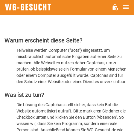
H
WG-
GESUCHT.DE
Bitte
Warum erscheint diese Seite?
bestätigen
Teilweise werden Computer ("Bots") eingesetzt, um
Sie,
missbräuchlich automatische Eingaben auf einer Seite zu
dass
machen. Alle Webseiten nutzen daher Captchas, um zu
Sie
prüfen, ob beispielsweise ein Formular von einem Menschen
oder einem Computer ausgefüllt wurde. Captchas sind für
ein
den Schutz einer Website oder eines Dienstes unverzichtbar.
Mensch
Was ist zu tun?
sind
Die Lösung des Captchas stellt sicher, dass kein Bot die
Website automatisiert aufruft. Bitte markieren Sie daher die
Checkbox unten und klicken Sie den Button "Absenden". So
wissen wir, dass Sie kein Programm, sondern eine reale
Person sind. Anschließend können Sie WG-Gesucht.de wie