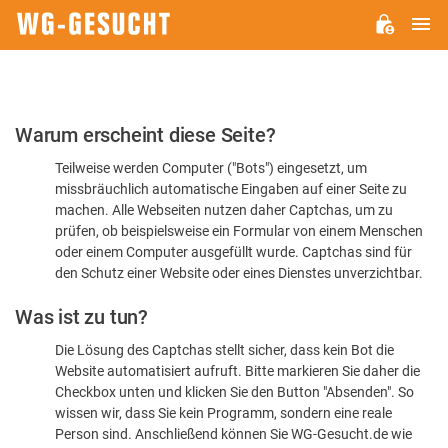
H
WG-
GESUCHT.DE
Bitte
Warum erscheint diese Seite?
bestätigen
Teilweise werden Computer ("Bots") eingesetzt, um
Sie,
missbräuchlich automatische Eingaben auf einer Seite zu
dass
machen. Alle Webseiten nutzen daher Captchas, um zu
Sie
prüfen, ob beispielsweise ein Formular von einem Menschen
oder einem Computer ausgefüllt wurde. Captchas sind für
ein
den Schutz einer Website oder eines Dienstes unverzichtbar.
Mensch
Was ist zu tun?
sind
Die Lösung des Captchas stellt sicher, dass kein Bot die
Website automatisiert aufruft. Bitte markieren Sie daher die
Checkbox unten und klicken Sie den Button "Absenden". So
wissen wir, dass Sie kein Programm, sondern eine reale
Person sind. Anschließend können Sie WG-Gesucht.de wie