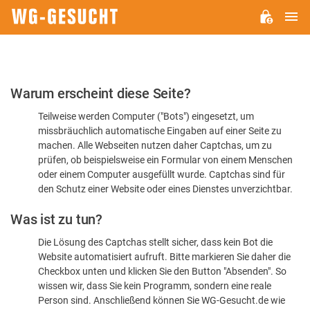
H
WG-
GESUCHT.DE
Bitte
Warum erscheint diese Seite?
bestätigen
Teilweise werden Computer ("Bots") eingesetzt, um
Sie,
missbräuchlich automatische Eingaben auf einer Seite zu
dass
machen. Alle Webseiten nutzen daher Captchas, um zu
Sie
prüfen, ob beispielsweise ein Formular von einem Menschen
oder einem Computer ausgefüllt wurde. Captchas sind für
ein
den Schutz einer Website oder eines Dienstes unverzichtbar.
Mensch
Was ist zu tun?
sind
Die Lösung des Captchas stellt sicher, dass kein Bot die
Website automatisiert aufruft. Bitte markieren Sie daher die
Checkbox unten und klicken Sie den Button "Absenden". So
wissen wir, dass Sie kein Programm, sondern eine reale
Person sind. Anschließend können Sie WG-Gesucht.de wie