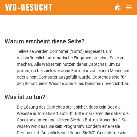
H
WG-
GESUCHT.DE
Bitte
Warum erscheint diese Seite?
bestätigen
Teilweise werden Computer ("Bots") eingesetzt, um
Sie,
missbräuchlich automatische Eingaben auf einer Seite zu
dass
machen. Alle Webseiten nutzen daher Captchas, um zu
Sie
prüfen, ob beispielsweise ein Formular von einem Menschen
oder einem Computer ausgefüllt wurde. Captchas sind für
ein
den Schutz einer Website oder eines Dienstes unverzichtbar.
Mensch
Was ist zu tun?
sind
Die Lösung des Captchas stellt sicher, dass kein Bot die
Website automatisiert aufruft. Bitte markieren Sie daher die
Checkbox unten und klicken Sie den Button "Absenden". So
wissen wir, dass Sie kein Programm, sondern eine reale
Person sind. Anschließend können Sie WG-Gesucht.de wie