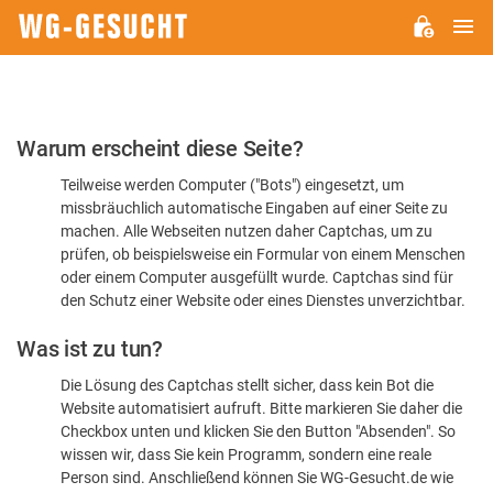
H
WG-
GESUCHT.DE
Bitte
Warum erscheint diese Seite?
bestätigen
Teilweise werden Computer ("Bots") eingesetzt, um
Sie,
missbräuchlich automatische Eingaben auf einer Seite zu
dass
machen. Alle Webseiten nutzen daher Captchas, um zu
Sie
prüfen, ob beispielsweise ein Formular von einem Menschen
oder einem Computer ausgefüllt wurde. Captchas sind für
ein
den Schutz einer Website oder eines Dienstes unverzichtbar.
Mensch
Was ist zu tun?
sind
Die Lösung des Captchas stellt sicher, dass kein Bot die
Website automatisiert aufruft. Bitte markieren Sie daher die
Checkbox unten und klicken Sie den Button "Absenden". So
wissen wir, dass Sie kein Programm, sondern eine reale
Person sind. Anschließend können Sie WG-Gesucht.de wie