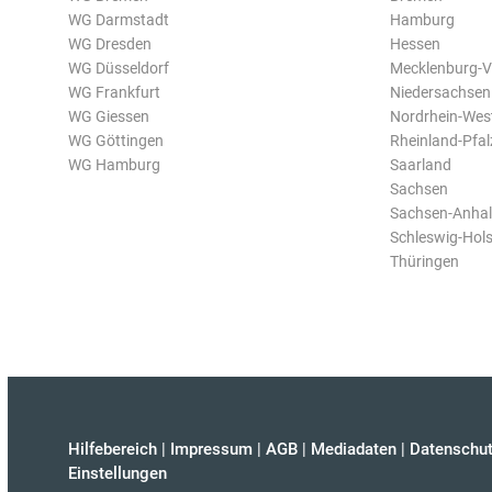
WG Darmstadt
Hamburg
WG Dresden
Hessen
WG Düsseldorf
Mecklenburg-
WG Frankfurt
Niedersachsen
WG Giessen
Nordrhein-Wes
WG Göttingen
Rheinland-Pfal
WG Hamburg
Saarland
Sachsen
Sachsen-Anhal
Schleswig-Hols
Thüringen
Hilfebereich
|
Impressum
|
AGB
|
Mediadaten
|
Datenschut
Einstellungen