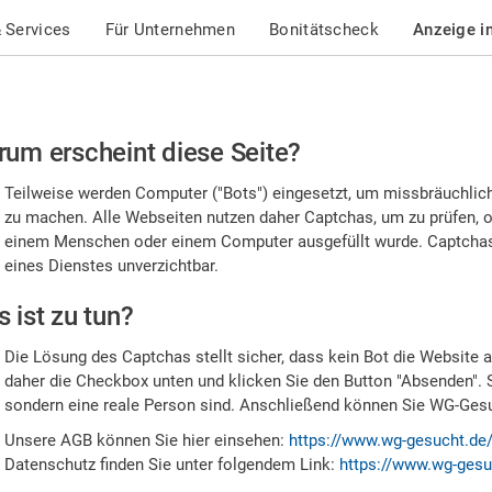
 Services
Für Unternehmen
Bonitätscheck
Anzeige i
te
um erscheint diese Seite?
stätigen
Teilweise werden Computer ("Bots") eingesetzt, um missbräuchlic
,
zu machen. Alle Webseiten nutzen daher Captchas, um zu prüfen, o
einem Menschen oder einem Computer ausgefüllt wurde. Captchas 
ss
eines Dienstes unverzichtbar.
e
 ist zu tun?
n
Die Lösung des Captchas stellt sicher, dass kein Bot die Website au
nsch
daher die Checkbox unten und klicken Sie den Button "Absenden". 
sondern eine reale Person sind. Anschließend können Sie WG-Gesuc
nd
Unsere AGB können Sie hier einsehen:
https://www.wg-gesucht.de
Datenschutz finden Sie unter folgendem Link:
https://www.wg-gesu