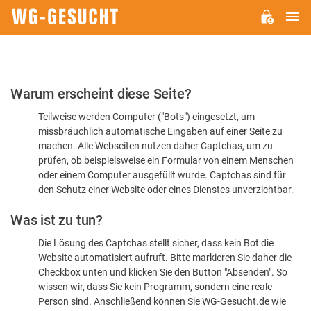
H
WG-
GESUCHT.DE
Bitte
Warum erscheint diese Seite?
bestätigen
Teilweise werden Computer ("Bots") eingesetzt, um
Sie,
missbräuchlich automatische Eingaben auf einer Seite zu
dass
machen. Alle Webseiten nutzen daher Captchas, um zu
Sie
prüfen, ob beispielsweise ein Formular von einem Menschen
oder einem Computer ausgefüllt wurde. Captchas sind für
ein
den Schutz einer Website oder eines Dienstes unverzichtbar.
Mensch
Was ist zu tun?
sind
Die Lösung des Captchas stellt sicher, dass kein Bot die
Website automatisiert aufruft. Bitte markieren Sie daher die
Checkbox unten und klicken Sie den Button "Absenden". So
wissen wir, dass Sie kein Programm, sondern eine reale
Person sind. Anschließend können Sie WG-Gesucht.de wie