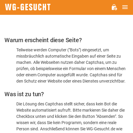
H
WG-
GESUCHT.DE
Bitte
Warum erscheint diese Seite?
bestätigen
Teilweise werden Computer ("Bots") eingesetzt, um
Sie,
missbräuchlich automatische Eingaben auf einer Seite zu
dass
machen. Alle Webseiten nutzen daher Captchas, um zu
Sie
prüfen, ob beispielsweise ein Formular von einem Menschen
oder einem Computer ausgefüllt wurde. Captchas sind für
ein
den Schutz einer Website oder eines Dienstes unverzichtbar.
Mensch
Was ist zu tun?
sind
Die Lösung des Captchas stellt sicher, dass kein Bot die
Website automatisiert aufruft. Bitte markieren Sie daher die
Checkbox unten und klicken Sie den Button "Absenden". So
wissen wir, dass Sie kein Programm, sondern eine reale
Person sind. Anschließend können Sie WG-Gesucht.de wie