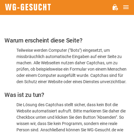
H
WG-
GESUCHT.DE
Bitte
Warum erscheint diese Seite?
bestätigen
Teilweise werden Computer ("Bots") eingesetzt, um
Sie,
missbräuchlich automatische Eingaben auf einer Seite zu
dass
machen. Alle Webseiten nutzen daher Captchas, um zu
Sie
prüfen, ob beispielsweise ein Formular von einem Menschen
oder einem Computer ausgefüllt wurde. Captchas sind für
ein
den Schutz einer Website oder eines Dienstes unverzichtbar.
Mensch
Was ist zu tun?
sind
Die Lösung des Captchas stellt sicher, dass kein Bot die
Website automatisiert aufruft. Bitte markieren Sie daher die
Checkbox unten und klicken Sie den Button "Absenden". So
wissen wir, dass Sie kein Programm, sondern eine reale
Person sind. Anschließend können Sie WG-Gesucht.de wie