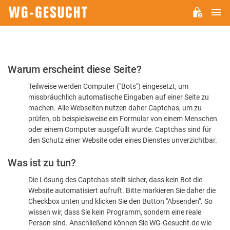
H
WG-
GESUCHT.DE
Bitte
Warum erscheint diese Seite?
bestätigen
Teilweise werden Computer ("Bots") eingesetzt, um
Sie,
missbräuchlich automatische Eingaben auf einer Seite zu
dass
machen. Alle Webseiten nutzen daher Captchas, um zu
Sie
prüfen, ob beispielsweise ein Formular von einem Menschen
oder einem Computer ausgefüllt wurde. Captchas sind für
ein
den Schutz einer Website oder eines Dienstes unverzichtbar.
Mensch
Was ist zu tun?
sind
Die Lösung des Captchas stellt sicher, dass kein Bot die
Website automatisiert aufruft. Bitte markieren Sie daher die
Checkbox unten und klicken Sie den Button "Absenden". So
wissen wir, dass Sie kein Programm, sondern eine reale
Person sind. Anschließend können Sie WG-Gesucht.de wie