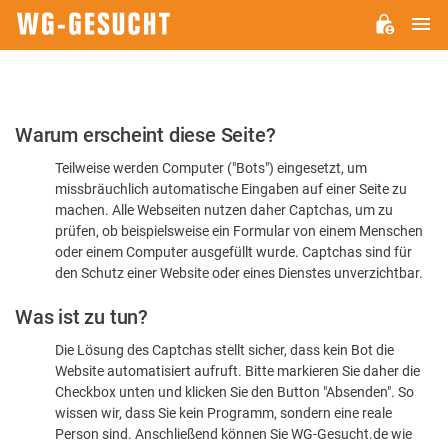
H
WG-
GESUCHT.DE
Bitte
Warum erscheint diese Seite?
bestätigen
Teilweise werden Computer ("Bots") eingesetzt, um
Sie,
missbräuchlich automatische Eingaben auf einer Seite zu
dass
machen. Alle Webseiten nutzen daher Captchas, um zu
Sie
prüfen, ob beispielsweise ein Formular von einem Menschen
oder einem Computer ausgefüllt wurde. Captchas sind für
ein
den Schutz einer Website oder eines Dienstes unverzichtbar.
Mensch
Was ist zu tun?
sind
Die Lösung des Captchas stellt sicher, dass kein Bot die
Website automatisiert aufruft. Bitte markieren Sie daher die
Checkbox unten und klicken Sie den Button "Absenden". So
wissen wir, dass Sie kein Programm, sondern eine reale
Person sind. Anschließend können Sie WG-Gesucht.de wie