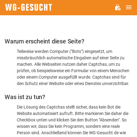
H
WG-
GESUCHT.DE
Bitte
Warum erscheint diese Seite?
bestätigen
Teilweise werden Computer ("Bots") eingesetzt, um
Sie,
missbräuchlich automatische Eingaben auf einer Seite zu
dass
machen. Alle Webseiten nutzen daher Captchas, um zu
Sie
prüfen, ob beispielsweise ein Formular von einem Menschen
oder einem Computer ausgefüllt wurde. Captchas sind für
ein
den Schutz einer Website oder eines Dienstes unverzichtbar.
Mensch
Was ist zu tun?
sind
Die Lösung des Captchas stellt sicher, dass kein Bot die
Website automatisiert aufruft. Bitte markieren Sie daher die
Checkbox unten und klicken Sie den Button "Absenden". So
wissen wir, dass Sie kein Programm, sondern eine reale
Person sind. Anschließend können Sie WG-Gesucht.de wie