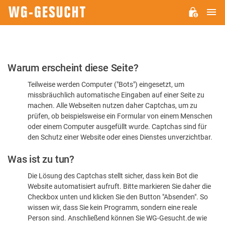
H
WG-
GESUCHT.DE
Bitte
Warum erscheint diese Seite?
bestätigen
Teilweise werden Computer ("Bots") eingesetzt, um
Sie,
missbräuchlich automatische Eingaben auf einer Seite zu
dass
machen. Alle Webseiten nutzen daher Captchas, um zu
Sie
prüfen, ob beispielsweise ein Formular von einem Menschen
oder einem Computer ausgefüllt wurde. Captchas sind für
ein
den Schutz einer Website oder eines Dienstes unverzichtbar.
Mensch
Was ist zu tun?
sind
Die Lösung des Captchas stellt sicher, dass kein Bot die
Website automatisiert aufruft. Bitte markieren Sie daher die
Checkbox unten und klicken Sie den Button "Absenden". So
wissen wir, dass Sie kein Programm, sondern eine reale
Person sind. Anschließend können Sie WG-Gesucht.de wie