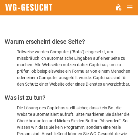
H
WG-
GESUCHT.DE
Bitte
Warum erscheint diese Seite?
bestätigen
Teilweise werden Computer ("Bots") eingesetzt, um
Sie,
missbräuchlich automatische Eingaben auf einer Seite zu
dass
machen. Alle Webseiten nutzen daher Captchas, um zu
Sie
prüfen, ob beispielsweise ein Formular von einem Menschen
oder einem Computer ausgefüllt wurde. Captchas sind für
ein
den Schutz einer Website oder eines Dienstes unverzichtbar.
Mensch
Was ist zu tun?
sind
Die Lösung des Captchas stellt sicher, dass kein Bot die
Website automatisiert aufruft. Bitte markieren Sie daher die
Checkbox unten und klicken Sie den Button "Absenden". So
wissen wir, dass Sie kein Programm, sondern eine reale
Person sind. Anschließend können Sie WG-Gesucht.de wie