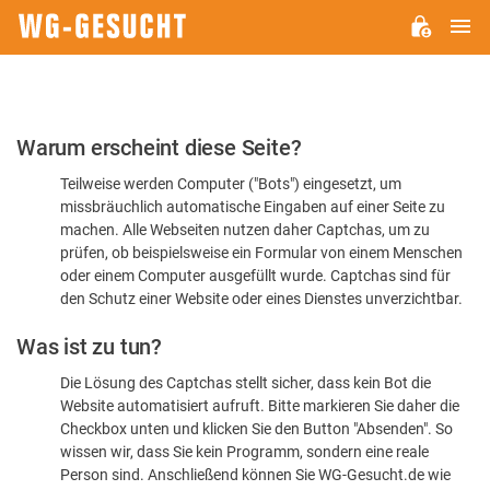
H
WG-
GESUCHT.DE
Bitte
Warum erscheint diese Seite?
bestätigen
Teilweise werden Computer ("Bots") eingesetzt, um
Sie,
missbräuchlich automatische Eingaben auf einer Seite zu
dass
machen. Alle Webseiten nutzen daher Captchas, um zu
Sie
prüfen, ob beispielsweise ein Formular von einem Menschen
oder einem Computer ausgefüllt wurde. Captchas sind für
ein
den Schutz einer Website oder eines Dienstes unverzichtbar.
Mensch
Was ist zu tun?
sind
Die Lösung des Captchas stellt sicher, dass kein Bot die
Website automatisiert aufruft. Bitte markieren Sie daher die
Checkbox unten und klicken Sie den Button "Absenden". So
wissen wir, dass Sie kein Programm, sondern eine reale
Person sind. Anschließend können Sie WG-Gesucht.de wie