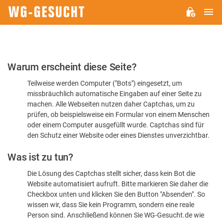
H
WG-
GESUCHT.DE
Bitte
Warum erscheint diese Seite?
bestätigen
Teilweise werden Computer ("Bots") eingesetzt, um
Sie,
missbräuchlich automatische Eingaben auf einer Seite zu
dass
machen. Alle Webseiten nutzen daher Captchas, um zu
Sie
prüfen, ob beispielsweise ein Formular von einem Menschen
oder einem Computer ausgefüllt wurde. Captchas sind für
ein
den Schutz einer Website oder eines Dienstes unverzichtbar.
Mensch
Was ist zu tun?
sind
Die Lösung des Captchas stellt sicher, dass kein Bot die
Website automatisiert aufruft. Bitte markieren Sie daher die
Checkbox unten und klicken Sie den Button "Absenden". So
wissen wir, dass Sie kein Programm, sondern eine reale
Person sind. Anschließend können Sie WG-Gesucht.de wie