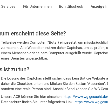
 Services
Für Unternehmen
Bonitätscheck
Anzeige i
te
um erscheint diese Seite?
stätigen
Teilweise werden Computer ("Bots") eingesetzt, um missbräuchlic
,
zu machen. Alle Webseiten nutzen daher Captchas, um zu prüfen, o
einem Menschen oder einem Computer ausgefüllt wurde. Captchas 
ss
eines Dienstes unverzichtbar.
e
 ist zu tun?
n
Die Lösung des Captchas stellt sicher, dass kein Bot die Website au
nsch
daher die Checkbox unten und klicken Sie den Button "Absenden". 
sondern eine reale Person sind. Anschließend können Sie WG-Gesuc
nd
Unsere AGB können Sie hier einsehen:
https://www.wg-gesucht.de
Datenschutz finden Sie unter folgendem Link:
https://www.wg-gesu