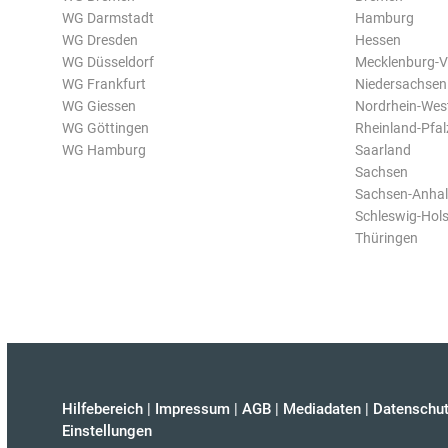
WG Darmstadt
Hamburg
WG Dresden
Hessen
WG Düsseldorf
Mecklenburg-
WG Frankfurt
Niedersachsen
WG Giessen
Nordrhein-Wes
WG Göttingen
Rheinland-Pfal
WG Hamburg
Saarland
Sachsen
Sachsen-Anhal
Schleswig-Hols
Thüringen
Hilfebereich
|
Impressum
|
AGB
|
Mediadaten
|
Datenschut
Einstellungen