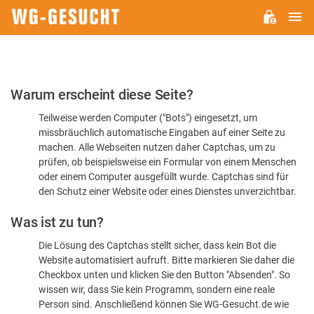
H
WG-
GESUCHT.DE
Bitte
Warum erscheint diese Seite?
bestätigen
Teilweise werden Computer ("Bots") eingesetzt, um
Sie,
missbräuchlich automatische Eingaben auf einer Seite zu
dass
machen. Alle Webseiten nutzen daher Captchas, um zu
Sie
prüfen, ob beispielsweise ein Formular von einem Menschen
oder einem Computer ausgefüllt wurde. Captchas sind für
ein
den Schutz einer Website oder eines Dienstes unverzichtbar.
Mensch
Was ist zu tun?
sind
Die Lösung des Captchas stellt sicher, dass kein Bot die
Website automatisiert aufruft. Bitte markieren Sie daher die
Checkbox unten und klicken Sie den Button "Absenden". So
wissen wir, dass Sie kein Programm, sondern eine reale
Person sind. Anschließend können Sie WG-Gesucht.de wie