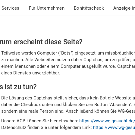
 Services
Für Unternehmen
Bonitätscheck
Anzeige i
te
um erscheint diese Seite?
stätigen
Teilweise werden Computer ("Bots") eingesetzt, um missbräuchlic
,
zu machen. Alle Webseiten nutzen daher Captchas, um zu prüfen, o
einem Menschen oder einem Computer ausgefüllt wurde. Captchas 
ss
eines Dienstes unverzichtbar.
e
 ist zu tun?
n
Die Lösung des Captchas stellt sicher, dass kein Bot die Website au
nsch
daher die Checkbox unten und klicken Sie den Button "Absenden". 
sondern eine reale Person sind. Anschließend können Sie WG-Gesuc
nd
Unsere AGB können Sie hier einsehen:
https://www.wg-gesucht.de
Datenschutz finden Sie unter folgendem Link:
https://www.wg-gesu