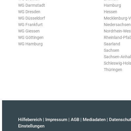
WG Darmstadt
Hamburg
WG Dresden
Hessen
WG Düsseldorf
Mecklenburg-
WG Frankfurt
Niedersachsen
WG Giessen
Nordrhein-Wes
WG Göttingen
Rheinland-Pfal
WG Hamburg
Saarland
Sachsen
Sachsen-Anhal
Schleswig-Hols
Thüringen
Hilfebereich
|
Impressum
|
AGB
|
Mediadaten
|
Datenschut
Einstellungen