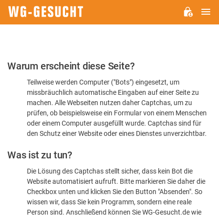
H
WG-
GESUCHT.DE
Bitte
Warum erscheint diese Seite?
bestätigen
Teilweise werden Computer ("Bots") eingesetzt, um
Sie,
missbräuchlich automatische Eingaben auf einer Seite zu
dass
machen. Alle Webseiten nutzen daher Captchas, um zu
Sie
prüfen, ob beispielsweise ein Formular von einem Menschen
oder einem Computer ausgefüllt wurde. Captchas sind für
ein
den Schutz einer Website oder eines Dienstes unverzichtbar.
Mensch
Was ist zu tun?
sind
Die Lösung des Captchas stellt sicher, dass kein Bot die
Website automatisiert aufruft. Bitte markieren Sie daher die
Checkbox unten und klicken Sie den Button "Absenden". So
wissen wir, dass Sie kein Programm, sondern eine reale
Person sind. Anschließend können Sie WG-Gesucht.de wie